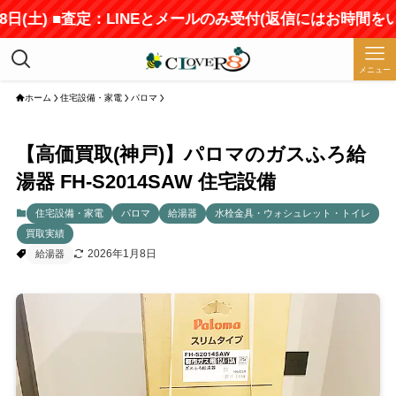
土) ■査定：LINEとメールのみ受付(返信にはお時間をいただ
メニュー
ホーム
住宅設備・家電
パロマ
【高価買取(神戸)】パロマのガスふろ給
湯器 FH-S2014SAW 住宅設備
住宅設備・家電
パロマ
給湯器
水栓金具・ウォシュレット・トイレ
買取実績
2026年1月8日
給湯器