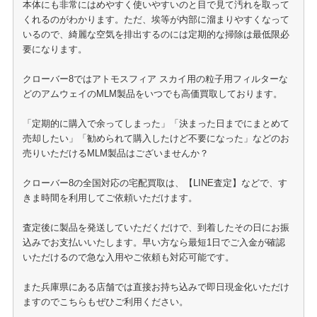
本体にも非常にはめやすく使いやすいのと目で見て汚れを取って
くれるのがわかります。ただ、埃等が内部に溜まりやすくなって
いるので、綺麗な空気を排出するのには定期的な掃除は最低限必
要になります。
クローバー8ではアトモスフィア スカイ用の粒子用フィルターな
どのアムウェイのMLM製品をいつでも高価買取しております。
「定期的に購入で余ってしまった」「決まった日までにまとめて
売却したい」「勧められて購入したけど不要になった」などのお
売りいただけるMLM製品はございませんか？
クローバー8の全国対応の宅配買取は、【LINE査定】などで、す
きま時間を利用してご依頼いただけます。
査定後に製品を発送していただくだけで、到着したその日にお振
込みでお支払いいたします。早い方なら最短1日でご入金が確認
いただけるので急な入用やご依頼も対応可能です。
また兵庫県にある店舗では直接お持ち込みで即日現金化いただけ
ますのでこちらもぜひご利用ください。