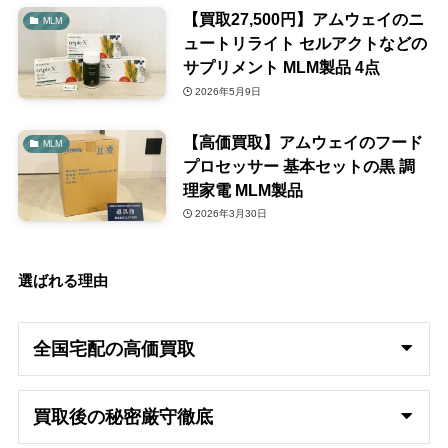
【買取27,500円】アムウェイのニ
MLM
ュートリライト セルアクトなどの
サプリメント MLM製品 4点
2026年5月9日
【高価買取】アムウェイのフード
MLM
プロセッサー 基本セットの黒 調
理家電 MLM製品
2026年3月30日
選ばれる理由
全国宅配の高
価買取
買取後の秘密厳守徹底