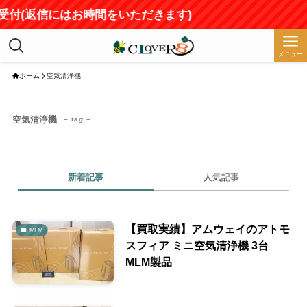
み受付(返信にはお時間をいただきます)
メニュー
ホーム
空気清浄機
空気清浄機
– tag –
新着記事
人気記事
【買取実績】アムウェイのアトモ
MLM
スフィア ミニ空気清浄機 3台
MLM製品