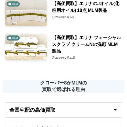
【高価買取】エリナのJオイル(化
MLM
粧用オイル) 10点 MLM製品
2026年5月14日
【高価買取】エリナ フェーシャル
MLM
スクラブ クリームNの洗顔 MLM
製品
2026年2月21日
クローバー8がMLMの
買取で選ばれる理由
全国宅配の高
価買取