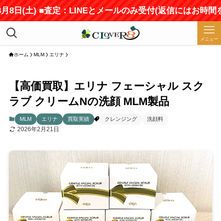
日(土) ■査定：LINEとメールのみ受付(返信にはお時間をい
メニュー
ホーム
MLM
エリナ
【高価買取】エリナ フェーシャル スク
ラブ クリームNの洗顔 MLM製品
MLM
エリナ
買取実績
クレンジング
洗顔料
2026年2月21日