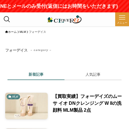
LINEとメールのみ受付(返信にはお時間をいただきます)
メニュー
ホーム
MLM
フォーデイス
フォーデイス
– category –
新着記事
人気記事
【買取実績】フォーデイズのムー
MLM
サ イオ DNクレンジング W IIの洗
顔料 MLM製品 2点