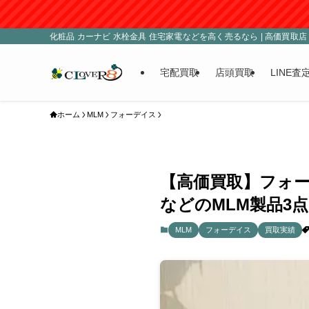
■臨時
化粧品 カーナビ 水栓金具 住宅家電などを高く売るなら | 高価買取店 C
宅配買取
店頭買取
LINE査
ホーム
MLM
フォーデイス
【高価買取】フォー
などのMLM製品3点
MLM
フォーデイス
買取実績