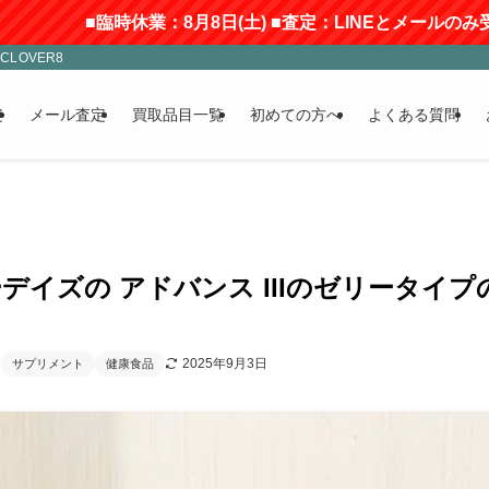
休業：8月8日(土) ■査定：LINEとメールのみ受付(返信にはお
LOVER8
定
メール査定
買取品目一覧
初めての方へ
よくある質問
デイズの アドバンス IIIのゼリータイ
2025年9月3日
サプリメント
健康食品