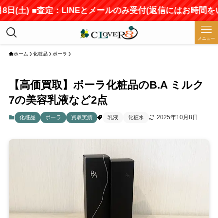
(土) ■査定：LINEとメールのみ受付(返信にはお時間をいた
メニュー
ホーム
化粧品
ポーラ
【高価買取】ポーラ化粧品のB.A ミルク
7の美容乳液など2点
2025年10月8日
化粧品
ポーラ
買取実績
乳液
化粧水