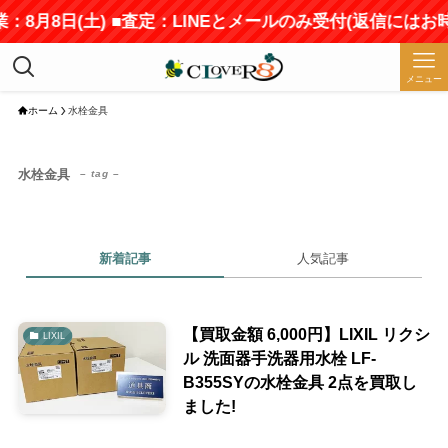
：8月8日(土) ■査定：LINEとメールのみ受付(返信にはお
メニュー
ホーム
水栓金具
水栓金具
– tag –
新着記事
人気記事
【買取金額 6,000円】LIXIL リクシ
LIXIL
ル 洗面器手洗器用水栓 LF-
B355SYの水栓金具 2点を買取し
ました!