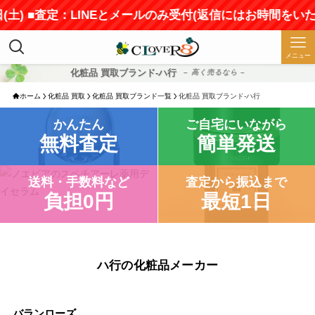
■査定：LINEとメールのみ受付(返信にはお時間をいただきます
メニュー
化粧品 買取ブランド-ハ行
– 高く売るなら –
ホーム
化粧品 買取
化粧品 買取ブランド一覧
化粧品 買取ブランド-ハ行
かんたん
ご自宅にいながら
無料査定
簡単発送
送料・手数料など
査定から振込まで
負担0円
最短1日
ハ行の化粧品メーカー
バランローズ