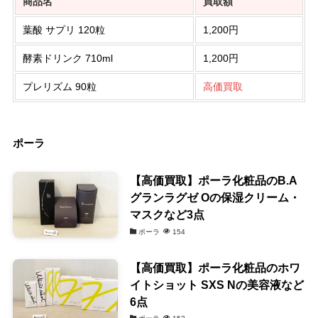
商品名
買取額
葉酸 サプリ 120粒
1,200円
酵素ドリンク 710ml
1,200円
プレリズム 90粒
高価買取
ポーラ
【高価買取】ポーラ化粧品のB.A
グランラグゼ Oの保湿クリーム・
マスクなど3点
ポーラ
154
【高価買取】ポーラ化粧品のホワ
イトショット SXS Nの美容液など
6点