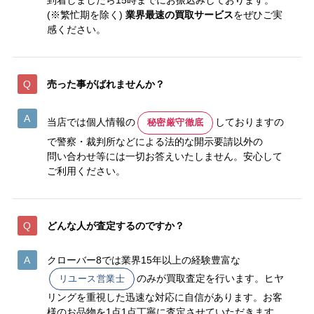
(※繁忙期を除く)
業界最速の買取サービス
をぜひご実
感ください。
売った事がばれませんか？
当店では個人情報の
しておりますの
秘密厳守徹底
で警察・裁判所などによる法的な開示要請以外の
問い合わせ等には一切お答えいたしません。安心して
ご利用ください。
どんな人が査定するのですか？
クローバー8では業界15年以上の経験豊富な
のみが買取査定を行います。ヒヤ
リユース営業士
リングを重視した迅速な対応に自信があります。お客
様のお品物を1点1点丁寧に査定させていただきます。