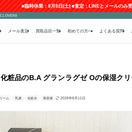
休業：8月8日(土) ■査定：LINEとメールのみ受付(返信にはお
LOVER8
定
メール査定
買取品目一覧
初めての方へ
よくある質問
化粧品のB.A グランラグゼ Oの保湿ク
2026年6月11日
リーム
乳液
化粧水
美容液