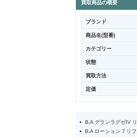
買取商品の概要
ブランド
商品名(型番)
カテゴリー
状態
買取方法
定価
B.A グランラグゼIV リ
B.A ローション 7 リフ