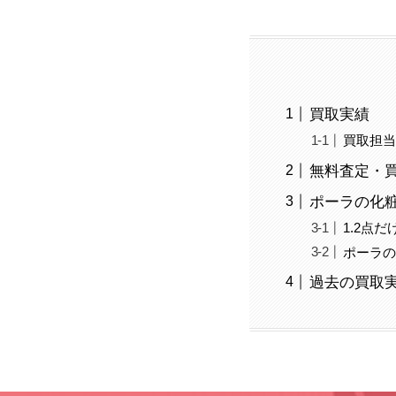
買取実績
買取担
無料査定・
ポーラの化粧
1.2点
ポーラ
過去の買取