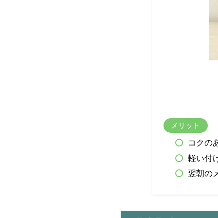
メリット
コクの
軽い付
翌朝の