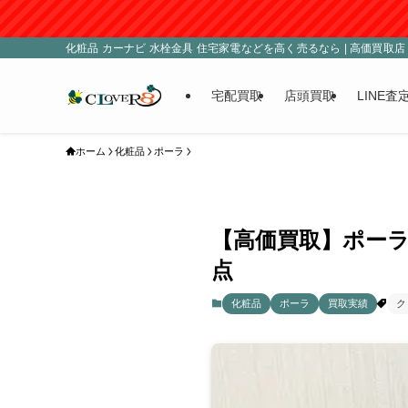
■臨時
化粧品 カーナビ 水栓金具 住宅家電などを高く売るなら | 高価買取店 C
宅配買取
店頭買取
LINE査
ホーム
化粧品
ポーラ
【高価買取】ポーラ
点
化粧品
ポーラ
買取実績
ク