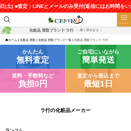
) ■査定：LINEとメールのみ受付(返信にはお時間をいただき
メニュー
化粧品 買取ブランド-ラ行
– 高く売るなら –
ホーム
化粧品 買取
化粧品 買取ブランド一覧
化粧品 買取ブランド-ラ行
かんたん
ご自宅にいながら
無料査定
簡単発送
送料・手数料など
査定から振込まで
負担0円
最短1日
ラ行の化粧品メーカー
ランコム