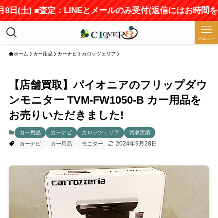
(土) ■査定：LINEとメールのみ受付(返信にはお時間をいた
メニュー
ホーム
カー用品
カーナビ
カロッツェリア
【店舗買取】パイオニアのフリップダウ
ンモニター TVM-FW1050-B カー用品を
お売りいただきました!
カー用品
カーナビ
カロッツェリア
買取実績
2024年9月28日
カーナビ
カー用品
モニター