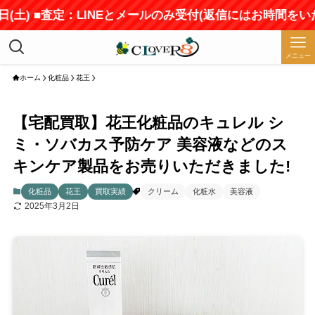
土) ■査定：LINEとメールのみ受付(返信にはお時間をいただ
メニュー
ホーム
化粧品
花王
【宅配買取】花王化粧品のキュレル シ
ミ・ソバカス予防ケア 美容液などのス
キンケア製品をお売りいただきました!
化粧品
花王
買取実績
クリーム
化粧水
美容液
2025年3月2日