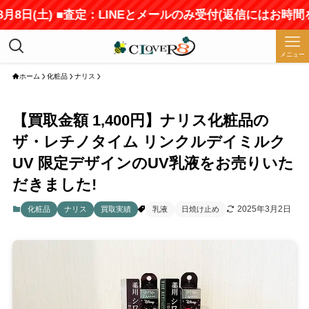
日(土) ■査定：LINEとメールのみ受付(返信にはお時間をい
メニュー
ホーム
化粧品
ナリス
【買取金額 1,400円】ナリス化粧品の
ザ・レチノタイム リンクルデイミルク
UV 限定デザインのUV乳液をお売りいた
だきました!
2025年3月2日
化粧品
ナリス
買取実績
乳液
日焼け止め