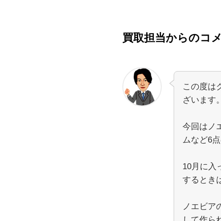
買取担当からのコ
この度は
ざいます
今回はノ
ムなど6
10月に
するとき
ノエビア
して作ら