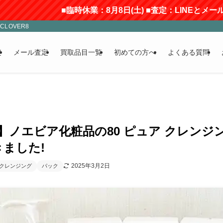
■臨時休業：8月8日(土) ■査定：LINEとメールのみ受付(
LOVER8
定
メール査定
買取品目一覧
初めての方へ
よくある質問
0円】ノエビア化粧品の80 ピュア クレン
ました!
2025年3月2日
クレンジング
パック