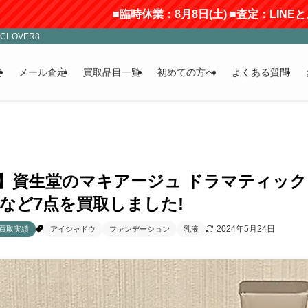
■臨時休業：8月8日(土) ■査定：LINEとメ
LOVER8
定
メール査定
買取品目一覧
初めての方へ
よくある質問
00円】資生堂のマキアージュ ドラマティッ
し〉など7点を買取しました!
2024年5月24日
買取実績
アイシャドウ
ファンデーション
乳液