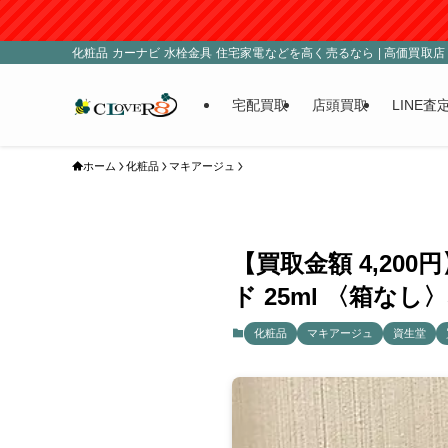
化粧品 カーナビ 水栓金具 住宅家電などを高く売るなら | 高価買取店 C
宅配買取
店頭買取
LINE査
ホーム
化粧品
マキアージュ
【買取金額 4,2
ド 25ml 〈箱な
化粧品
マキアージュ
資生堂