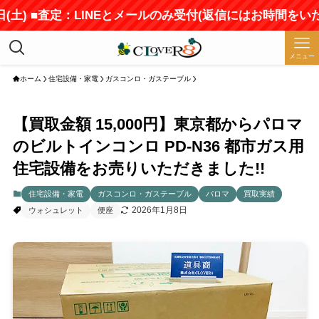
) ■査定：LINEとメールのみ受付(返信にはお時間をいただき
メニュー
ホーム
住宅設備・家電
ガスコンロ・ガステーブル
【買取金額 15,000円】東京都からパロマ
のビルトインコンロ PD-N36 都市ガス用
住宅設備をお売りいただきました!!
住宅設備・家電
ガスコンロ・ガステーブル
パロマ
買取実績
2026年1月8日
ウォシュレット
便座