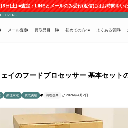
定：LINEとメールのみ受付(返信にはお時間をいただきます)
LOVER8
定
メール査定
買取品目一覧
初めての方へ
よくある質問
ェイのフードプロセッサー 基本セットの黒
2026年4月2日
電
調理家電
買取実績
調理器具