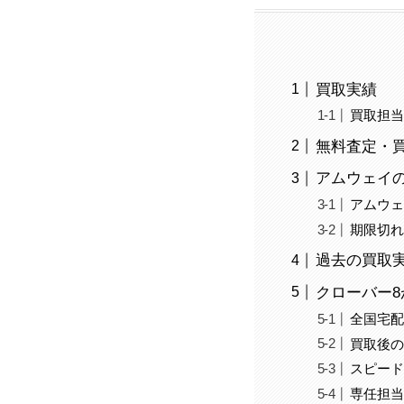
買取実績
買取担
無料査定・
アムウェイの
アムウェ
期限切
過去の買取
クローバー8
全国宅
買取後
スピー
専任担