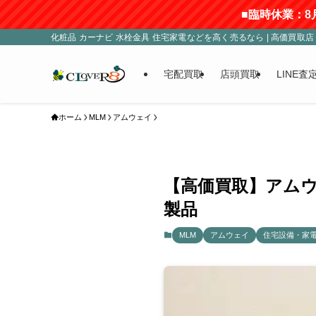
■臨時休業：8月8日(土) ■査
化粧品 カーナビ 水栓金具 住宅家電などを高く売るなら | 高価買取店 C
宅配買取
店頭買取
LINE査
ホーム
MLM
アムウェイ
【高価買取】アムウ
製品
MLM
アムウェイ
住宅設備・家