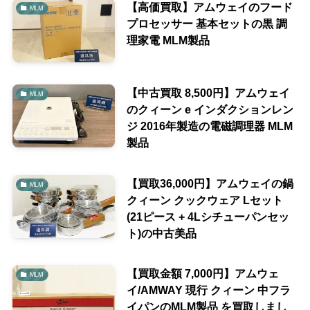
【高価買取】アムウェイのフード
MLM
プロセッサー 基本セットの黒 調
理家電 MLM製品
【中古買取 8,500円】アムウェイ
MLM
のクィーン e インダクションレン
ジ 2016年製造の電磁調理器 MLM
製品
【買取36,000円】アムウェイの鍋
MLM
クィーン クックウェア Lセット
(21ピース + 4Lシチューパンセッ
ト)の中古美品
【買取金額 7,000円】アムウェ
MLM
イ/AMWAY 現行 クィーン 中フラ
イパンのMLM製品 を買取しまし