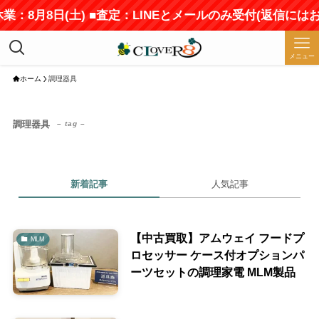
業：8月8日(土) ■査定：LINEとメールのみ受付(返信には
メニュー
ホーム
調理器具
調理器具
– tag –
新着記事
人気記事
【中古買取】アムウェイ フードプ
MLM
ロセッサー ケース付オプションパ
ーツセットの調理家電 MLM製品