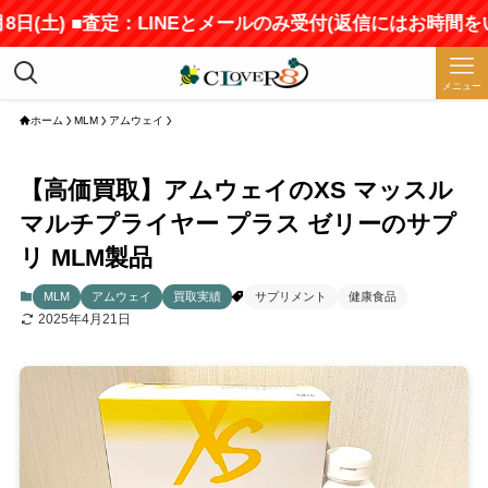
土) ■査定：LINEとメールのみ受付(返信にはお時間をいた
メニュー
ホーム
MLM
アムウェイ
【高価買取】アムウェイのXS マッスル
マルチプライヤー プラス ゼリーのサプ
リ MLM製品
MLM
アムウェイ
買取実績
サプリメント
健康食品
2025年4月21日