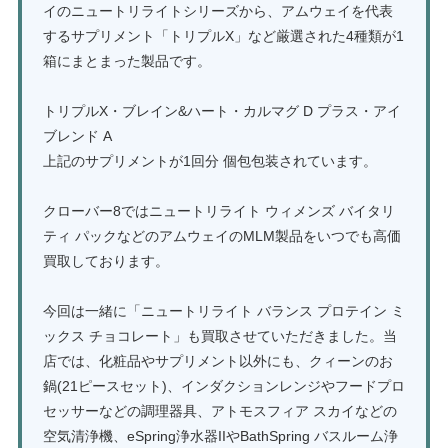
イのニュートリライトシリーズから、アムウェイを代表
するサプリメント「トリプルX」など厳選された4種類が1
箱にまとまった製品です。
トリプルX・ブレイン&ハート・カルマグ D プラス・アイ
ブレンド A
上記のサプリメントが1回分 個包包装されています。
クローバー8ではニュートリライト ウィメンズ バイタリ
ティ パックなどのアムウェイのMLM製品をいつでも高価
買取しております。
今回は一緒に「ニュートリライト バランス プロテイン ミ
ックス チョコレート」も買取させていただきました。当
店では、化粧品やサプリメント以外にも、クィーンのお
鍋(21ピースセット)、インダクションレンジやフードプロ
セッサーなどの調理器具、アトモスフィア スカイなどの
空気清浄機、eSpring浄水器IIやBathSpring バスルーム浄