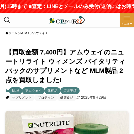
月)15時まで ■査定：LINEとメールのみ受付(返信にはお時
メニュー
ホーム
MLM
アムウェイ
【買取金額 7,400円】アムウェイのニュ
ートリライト ウィメンズ バイタリティ
パックのサプリメントなど MLM製品 2
点を買取しました!
MLM
アムウェイ
化粧品
買取実績
2025年8月29日
サプリメント
プロテイン
健康食品