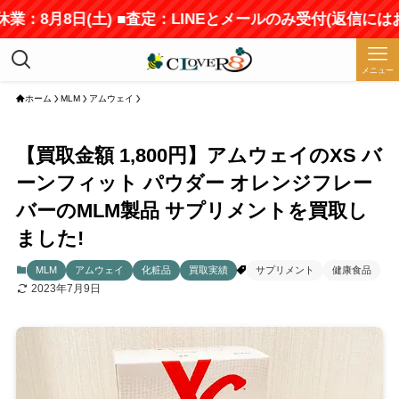
業：8月8日(土) ■査定：LINEとメールのみ受付(返信には
メニュー
ホーム
MLM
アムウェイ
【買取金額 1,800円】アムウェイのXS バ
ーンフィット パウダー オレンジフレー
バーのMLM製品 サプリメントを買取し
ました!
MLM
アムウェイ
化粧品
買取実績
サプリメント
健康食品
2023年7月9日