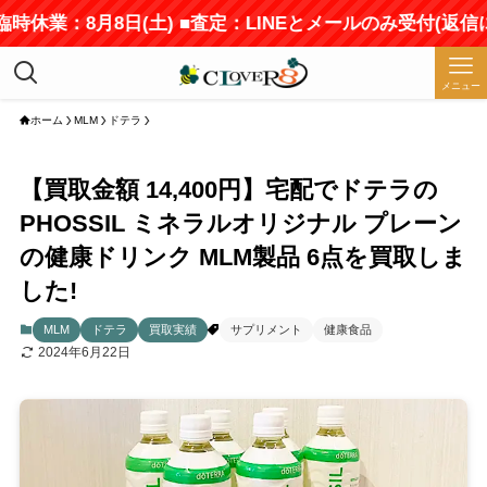
時休業：8月8日(土) ■査定：LINEとメールのみ受付(返信
メニュー
ホーム
MLM
ドテラ
【買取金額 14,400円】宅配でドテラの
PHOSSIL ミネラルオリジナル プレーン
の健康ドリンク MLM製品 6点を買取しま
した!
MLM
ドテラ
買取実績
サプリメント
健康食品
2024年6月22日