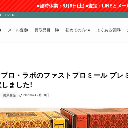
■臨時休業：8月8日(土) ■査定：LINEとメールのみ
LOVER8
定
メール査定
買取品目一覧
初めての方へ
よくある質問
テプロ・ラボのファストプロミール プレ
しました!
2023年12月18日
健康食品