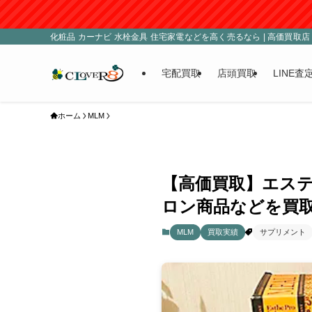
化粧品 カーナビ 水栓金具 住宅家電などを高く売るなら | 高価買取店 C
宅配買取
店頭買取
LINE査
ホーム
MLM
【高価買取】エス
ロン商品などを買取
MLM
買取実績
サプリメント