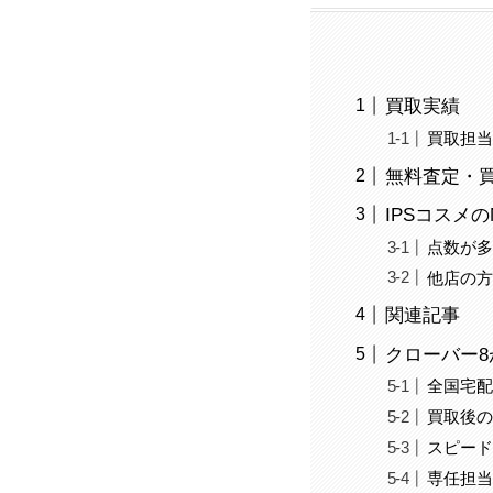
買取実績
買取担
無料査定・
IPSコスメ
点数が
他店の
関連記事
クローバー8
全国宅
買取後
スピー
専任担