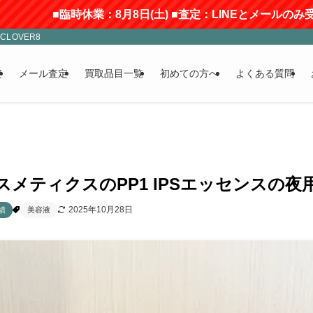
休業：8月8日(土) ■査定：LINEとメールのみ受付(返信にはお
LOVER8
定
メール査定
買取品目一覧
初めての方へ
よくある質問
スメティクスのPP1 IPSエッセンスの夜
2025年10月28日
績
美容液