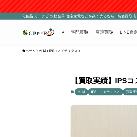
■臨時
化粧品 カーナビ 水栓金具 住宅家電などを高く売るなら | 高価買取店 C
宅配買取
店頭買取
LINE査
ホーム
MLM
IPSコスメティクス
【買取実績】IPSコ
MLM
IPSコスメティクス
買取実