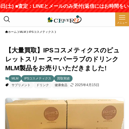
土) ■査定：LINEとメールのみ受付(返信にはお時間をいただ
メニュー
ホーム
MLM
IPSコスメティクス
【大量買取】IPSコスメティクスのピュ
レットスリー スーパーラブのドリンク
MLM製品をお売りいただきました!
MLM
IPSコスメティクス
買取実績
2025年4月15日
サプリメント
ドリンク
健康食品