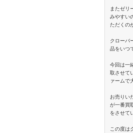
またゼリ
みやすい
ただくの
クローバ
品をいつ
今回は一緒
取させて
ァームで
お売りい
が一番買
をさせて
この度は