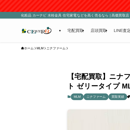
化粧品 カーナビ 水栓金具 住宅家電などを高く売るなら | 高価買取店 C
宅配買取
店頭買取
LINE査
ホーム
MLM
ニナファーム
【宅配買取】ニナフ
ト ゼリータイプ 
MLM
ニナファーム
買取実績