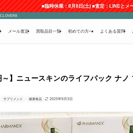
■臨時休業：8月8日(土) ■査定：LINEとメールのみ受付(
LOVER8
定
メール査定
買取品目一覧
初めての方へ
よくある質問
00円～】ニュースキンのライフパック ナ
2025年9月3日
サプリメント
健康食品