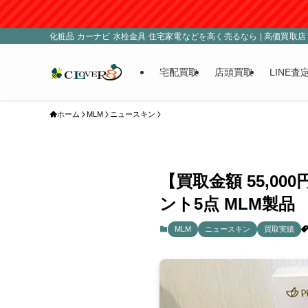
化粧品 カーナビ 水栓金具 住宅家電などを高く売るなら | 高価買取店 C
宅配買取
店頭買取
LINE査
ホーム
MLM
ニュースキン
【買取金額 55,0
ント5点 MLM製品
MLM
ニュースキン
買取実績