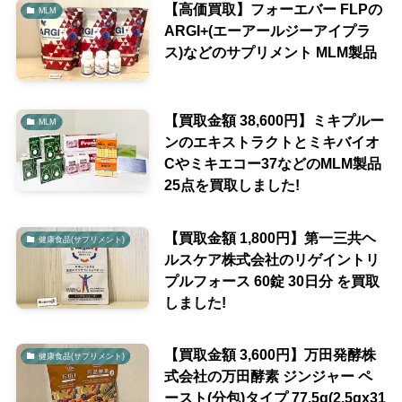
【高価買取】フォーエバー FLPの
MLM
ARGI+(エーアールジーアイプラ
ス)などのサプリメント MLM製品
【買取金額 38,600円】ミキプルー
MLM
ンのエキストラクトとミキバイオ
Cやミキエコー37などのMLM製品
25点を買取しました!
【買取金額 1,800円】第一三共ヘ
健康食品(サプリメント)
ルスケア株式会社のリゲイントリ
プルフォース 60錠 30日分 を買取
しました!
【買取金額 3,600円】万田発酵株
健康食品(サプリメント)
式会社の万田酵素 ジンジャー ペ
ースト(分包)タイプ 77.5g(2.5gx31