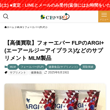
) ■査定：LINEとメールのみ受付(返信にはお時間をいただき
メニュー
ホーム
MLM
フォーエバー(FLP)
【高価買取】フォーエバー FLPのARGI+
(エーアールジーアイプラス)などのサプ
リメント MLM製品
MLM
フォーエバー(FLP)
健康食品(サプリメント)
買取実績
2025年6月19日
サプリメント
健康食品