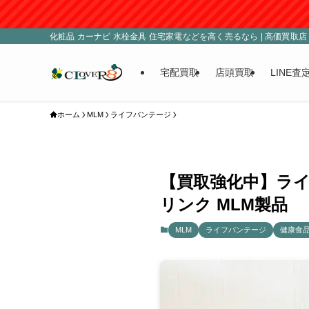
化粧品 カーナビ 水栓金具 住宅家電などを高く売るなら | 高価買取店 C
宅配買取
店頭買取
LINE査
ホーム
MLM
ライフバンテージ
【買取強化中】ライ
リンク MLM製品
MLM
ライフバンテージ
健康食品