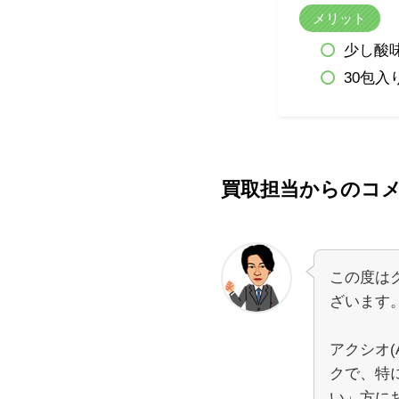
メリット
少し酸
30包
買取担当からのコ
この度は
ざいます
アクシオ(
クで、特
い」方に