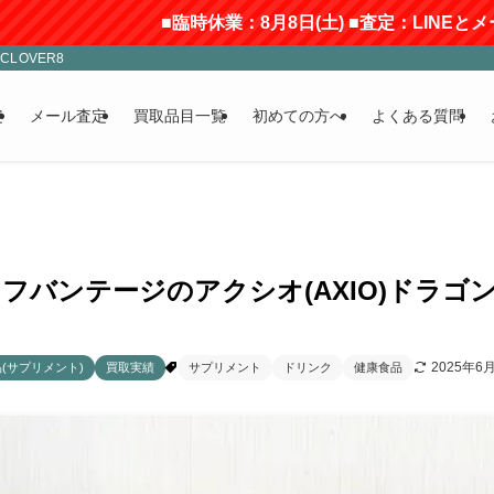
■臨時休業：8月8日(土) ■査定：LINEとメールのみ受付
LOVER8
定
メール査定
買取品目一覧
初めての方へ
よくある質問
フバンテージのアクシオ(AXIO)ドラゴ
2025年6
(サプリメント)
買取実績
サプリメント
ドリンク
健康食品