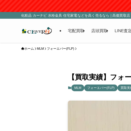
化粧品 カーナビ 水栓金具 住宅家電などを高く売るなら | 高価買取店 C
宅配買取
店頭買取
LINE査
ホーム
MLM
フォーエバー(FLP)
【買取実績】フォーエ
MLM
フォーエバー(FLP)
買取実