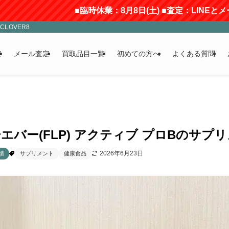
■臨時休業：8月8日(土) ■査定：LINEとメールのみ受付(
LOVER8
定
メール査定
買取品目一覧
初めての方へ
よくある質問
バー(FLP) アクティブ プロBのサプリ
2026年6月23日
績
サプリメント
健康食品