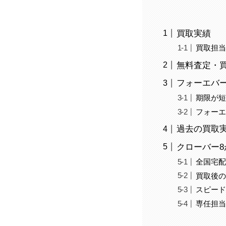
買取実績
買取担
無料査定・
フォーエバー
期限が
フォーエ
過去の買取
クローバー8
全国宅
買取後
スピー
専任担