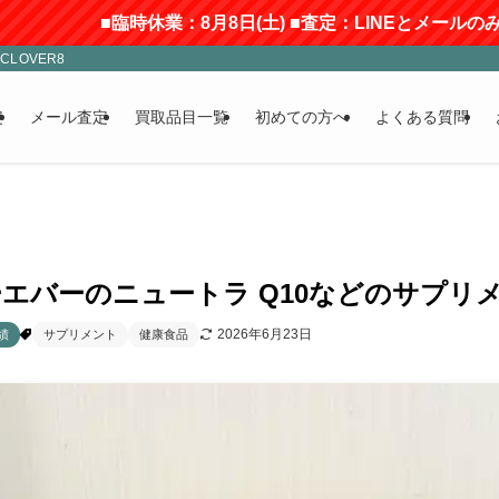
臨時休業：8月8日(土) ■査定：LINEとメールのみ受付(返信に
LOVER8
定
メール査定
買取品目一覧
初めての方へ
よくある質問
エバーのニュートラ Q10などのサプリメ
2026年6月23日
績
サプリメント
健康食品