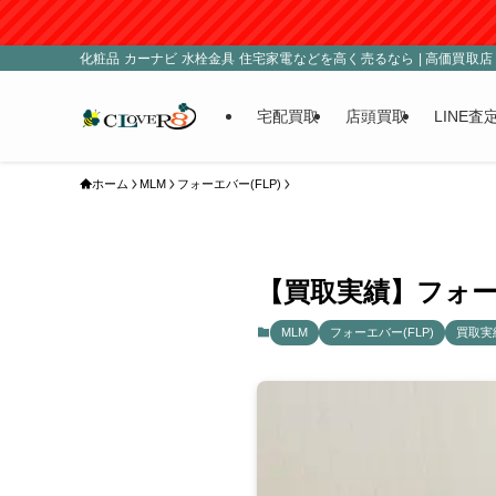
■
化粧品 カーナビ 水栓金具 住宅家電などを高く売るなら | 高価買取店 C
宅配買取
店頭買取
LINE査
ホーム
MLM
フォーエバー(FLP)
【買取実績】フォー
MLM
フォーエバー(FLP)
買取実