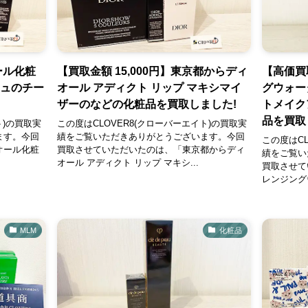
ール化粧
【買取金額 15,000円】東京都からディ
【高価買
シュのチー
オール アディクト リップ マキシマイ
グウォー
ザーのなどの化粧品を買取しました!
トメイク
品を買取
ト)の買取実
この度はCLOVER8(クローバーエイト)の買取実
ます。今回
績をご覧いただきありがとうございます。今回
この度はCL
オール化粧
買取させていただいたのは、「東京都からディ
績をご覧い
オール アディクト リップ マキシ...
買取させて
レンジングウ
MLM
化粧品