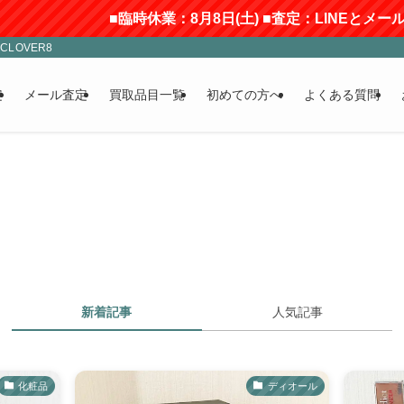
■臨時休業：8月8日(土) ■査定：LINEとメールのみ受
LOVER8
定
メール査定
買取品目一覧
初めての方へ
よくある質問
新着記事
人気記事
化粧品
ディオール