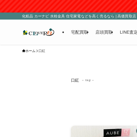
化粧品 カーナビ 水栓金具 住宅家電などを高く売るなら | 高価買取店 C
宅配買取
店頭買取
LINE査
ホーム
口紅
口紅
– tag –