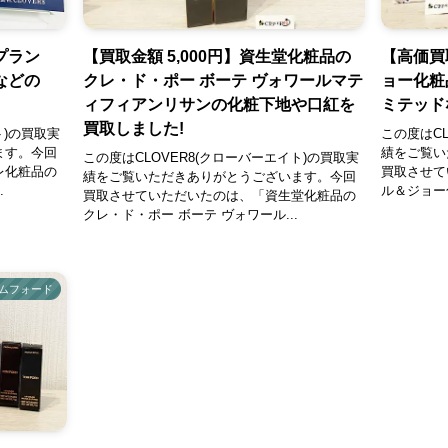
プラン
【買取金額 5,000円】資生堂化粧品の
【高価買
などの
クレ・ド・ポー ボーテ ヴォワールマテ
ョー化粧
ィフィアンリサンの化粧下地や口紅を
ミテッド
買取しました!
ト)の買取実
この度はCL
ます。今回
績をご覧い
この度はCLOVER8(クローバーエイト)の買取実
レ化粧品の
買取させて
績をご覧いただきありがとうございます。今回
.
ル＆ジョー
買取させていただいたのは、「資生堂化粧品の
クレ・ド・ポー ボーテ ヴォワール...
ムフォード