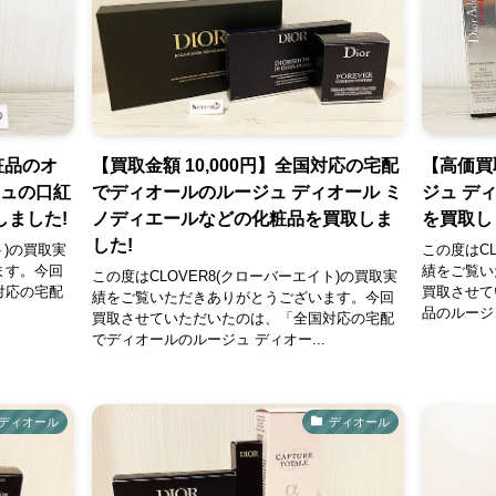
粧品のオ
【買取金額 10,000円】全国対応の宅配
【高価買
ジュの口紅
でディオールのルージュ ディオール ミ
ジュ デ
ました!
ノディエールなどの化粧品を買取しま
を買取し
した!
ト)の買取実
この度はCL
ます。今回
績をご覧い
この度はCLOVER8(クローバーエイト)の買取実
対応の宅配
買取させて
績をご覧いただきありがとうございます。今回
品のルージュ
買取させていただいたのは、「全国対応の宅配
でディオールのルージュ ディオー...
ディオール
ディオール