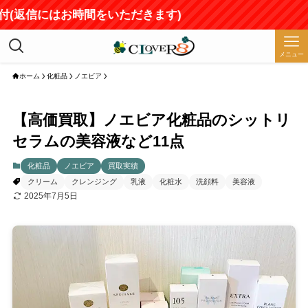
(返信にはお時間をいただきます)
メニュー
ホーム
化粧品
ノエビア
【高価買取】ノエビア化粧品のシットリ
セラムの美容液など11点
化粧品
ノエビア
買取実績
クリーム
クレンジング
乳液
化粧水
洗顔料
美容液
2025年7月5日