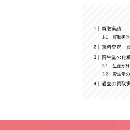
買取実績
買取担
無料査定・
資生堂の化粧
生産が
資生堂
過去の買取