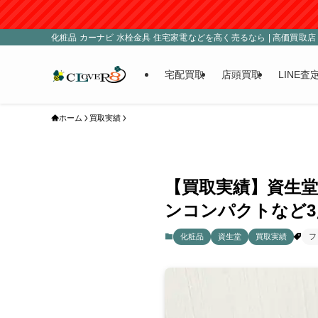
■臨時休業：8
化粧品 カーナビ 水栓金具 住宅家電などを高く売るなら | 高価買取店 C
宅配買取
店頭買取
LINE査
ホーム
買取実績
【買取実績】資生堂
ンコンパクトなど3
化粧品
資生堂
買取実績
フ