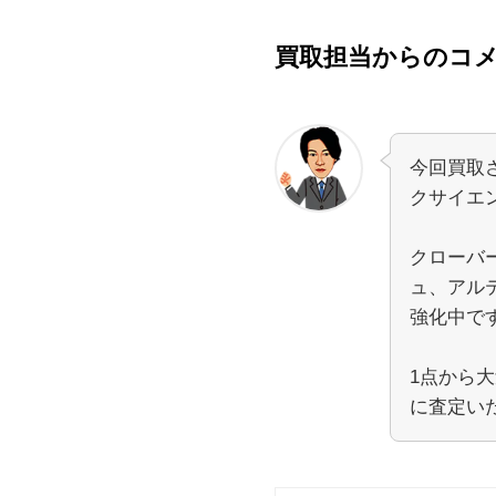
買取担当からのコ
今回買取
クサイエ
クローバ
ュ、アル
強化中で
1点から大
に査定い