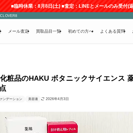
月8日(土) ■査定：LINEとメールのみ受付(返信にはお時間をい
LOVER8
定
メール査定
買取品目一覧
初めての方へ
よくある質問
化粧品のHAKU ボタニックサイエンス 
点
2026年4月3日
ァンデーション
美容液