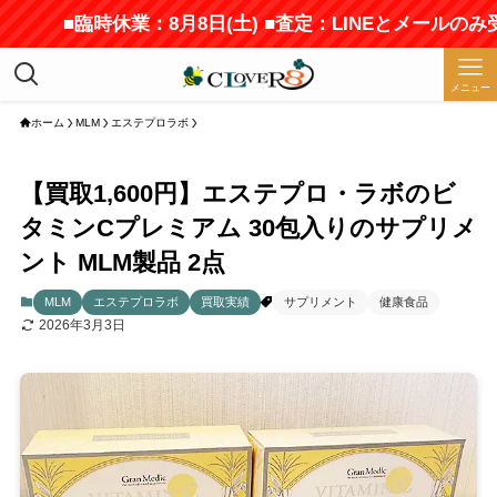
■臨時休業：8月8日(土) ■査定：LINEとメールのみ受付
メニュー
ホーム
MLM
エステプロラボ
【買取1,600円】エステプロ・ラボのビ
タミンCプレミアム 30包入りのサプリメ
ント MLM製品 2点
MLM
エステプロラボ
買取実績
サプリメント
健康食品
2026年3月3日