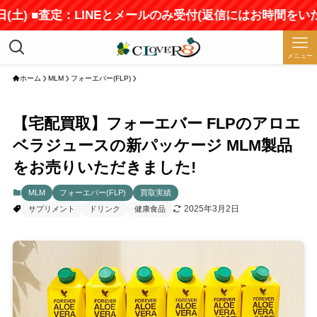
) ■査定：LINEとメールのみ受付(返信にはお時間をいただ
メニュー
ホーム
MLM
フォーエバー(FLP)
【宅配買取】フォーエバー FLPのアロエ
ベラジュースの新パッケージ MLM製品
をお売りいただきました!
MLM
フォーエバー(FLP)
買取実績
2025年3月2日
サプリメント
ドリンク
健康食品