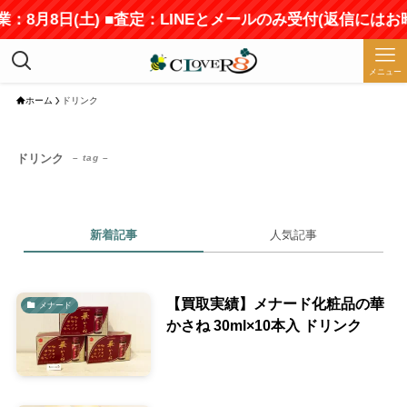
：8月8日(土) ■査定：LINEとメールのみ受付(返信にはお
メニュー
ホーム
ドリンク
ドリンク
– tag –
新着記事
人気記事
【買取実績】メナード化粧品の華
メナード
かさね 30ml×10本入 ドリンク