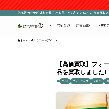
化粧品 カーナビ 水栓金具 住宅家電などを高く売るなら | 高価買取店 C
宅配買取
店頭買取
LINE査
ホーム
MLM
フォーデイス
【高価買取】フォー
品を買取しました!
MLM
フォーデイス
化粧品
買