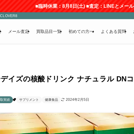
■臨時休業：8月8日(土) ■査定：LINEとメールのみ受
LOVER8
定
メール査定
買取品目一覧
初めての方へ
よくある質問
デイズの核酸ドリンク ナチュラル DNコ
2024年2月5日
取実績
サプリメント
健康食品